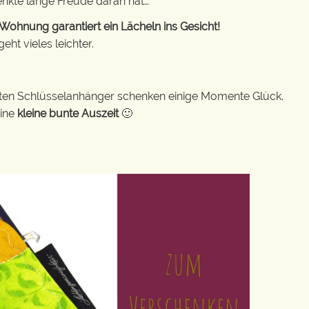
enkte lange Freude daran hat…
ohnung garantiert ein Lächeln ins Gesicht!
ht vieles leichter.
bunten Schlüsselanhänger schenken einige Momente Glück.
eine
kleine bunte Auszeit
🙂