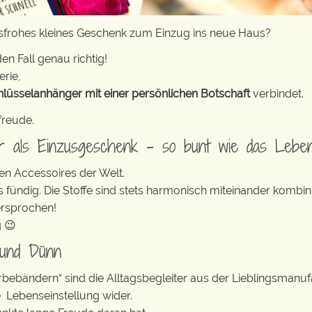
nsfrohes kleines Geschenk zum Einzug ins neue Haus?
en Fall genau richtig!
erie,
hlüsselanhänger mit einer persönlichen Botschaft
verbindet.
freude.
er als Einzusgeschenk – so bunt wie das Lebe
en Accessoires der Welt.
s fündig. Die Stoffe sind stets harmonisch miteinander kombini
ersprochen!
g 😉
 und Dünn
erbebändern“ sind die Alltagsbegleiter aus der Lieblingsman
e Lebenseinstellung wider.