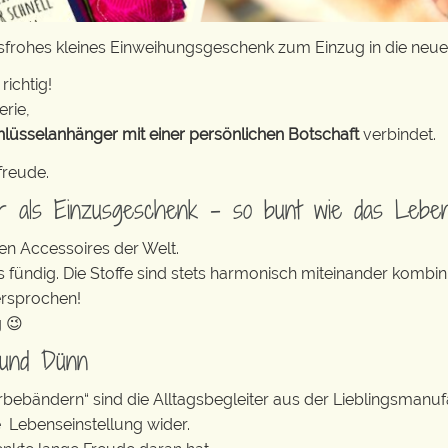
nsfrohes kleines Einweihungsgeschenk zum Einzug in die ne
richtig!
erie,
hlüsselanhänger mit einer persönlichen Botschaft
verbindet.
freude.
er als Einzusgeschenk – so bunt wie das Lebe
en Accessoires der Welt.
s fündig. Die Stoffe sind stets harmonisch miteinander kombini
ersprochen!
g 😉
 und Dünn
erbebändern“ sind die Alltagsbegleiter aus der Lieblingsman
e Lebenseinstellung wider.