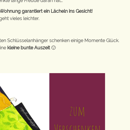
enkte lange Freude daran hat…
ohnung garantiert ein Lächeln ins Gesicht!
ht vieles leichter.
bunten Schlüsselanhänger schenken einige Momente Glück.
eine
kleine bunte Auszeit
🙂