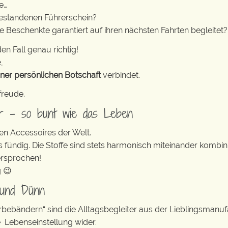
e…
estandenen Führerschein?
e Beschenkte garantiert auf ihren nächsten Fahrten begleitet?
en Fall genau richtig!
,
iner persönlichen Botschaft
verbindet.
freude.
er – so bunt wie das Leben
en Accessoires der Welt.
s fündig. Die Stoffe sind stets harmonisch miteinander kombini
ersprochen!
g 😉
 und Dünn
erbebändern“ sind die Alltagsbegleiter aus der Lieblingsman
e Lebenseinstellung wider.