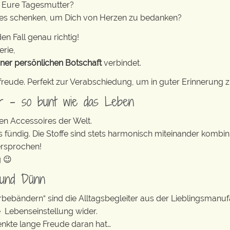
ür Eure Tagesmutter?
ohes schenken, um Dich von Herzen zu bedanken?
en Fall genau richtig!
erie,
iner persönlichen Botschaft
verbindet.
freude. Perfekt zur Verabschiedung, um in guter Erinnerung z
er – so bunt wie das Leben
en Accessoires der Welt.
s fündig. Die Stoffe sind stets harmonisch miteinander kombini
ersprochen!
g 😉
 und Dünn
erbebändern“ sind die Alltagsbegleiter aus der Lieblingsman
e Lebenseinstellung wider.
enkte lange Freude daran hat…