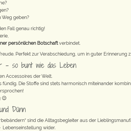
me?
gen?
den Weg geben?
en Fall genau richtig!
erie,
iner persönlichen Botschaft
verbindet.
freude. Perfekt zur Verabschiedung, um in guter Erinnerung z
er – so bunt wie das Leben
en Accessoires der Welt.
s fündig. Die Stoffe sind stets harmonisch miteinander kombini
ersprochen!
g 😉
 und Dünn
erbebändern“ sind die Alltagsbegleiter aus der Lieblingsman
e Lebenseinstellung wider.