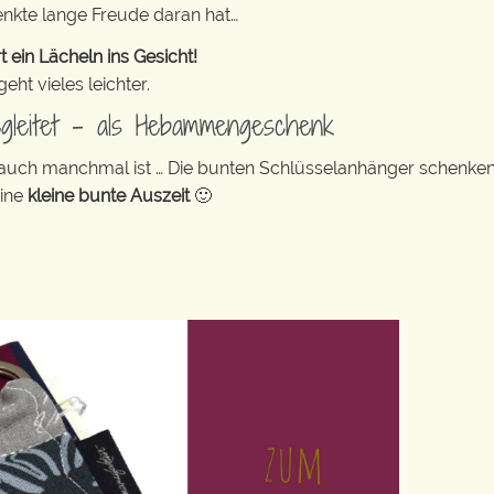
enkte lange Freude daran hat…
in Lächeln ins Gesicht!
ht vieles leichter.
egleitet – als Hebammengeschenk
 auch manchmal ist … Die bunten Schlüsselanhänger schenke
eine
kleine bunte Auszeit
🙂