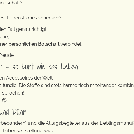
undschaft?
tes, Lebensfrohes schenken?
en Fall genau richtig!
erie,
iner persönlichen Botschaft
verbindet.
freude.
er – so bunt wie das Leben
en Accessoires der Welt.
s fündig. Die Stoffe sind stets harmonisch miteinander kombini
ersprochen!
g 😉
 und Dünn
erbebändern“ sind die Alltagsbegleiter aus der Lieblingsman
e Lebenseinstellung wider.