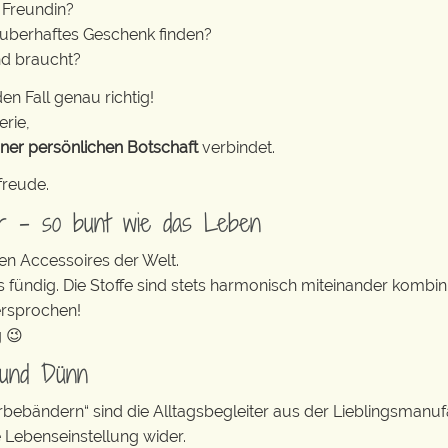
 Freundin?
auberhaftes Geschenk finden?
end braucht?
en Fall genau richtig!
erie,
iner persönlichen Botschaft
verbindet.
freude.
er – so bunt wie das Leben
en Accessoires der Welt.
s fündig. Die Stoffe sind stets harmonisch miteinander kombini
ersprochen!
g 😉
 und Dünn
erbebändern“ sind die Alltagsbegleiter aus der Lieblingsman
e Lebenseinstellung wider.