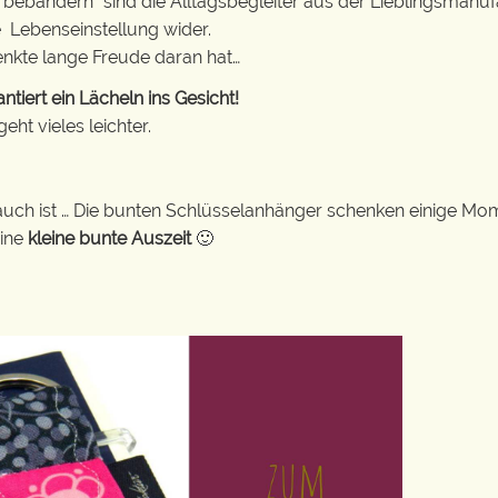
erbebändern“ sind die Alltagsbegleiter aus der Lieblingsman
e Lebenseinstellung wider.
enkte lange Freude daran hat…
iert ein Lächeln ins Gesicht!
ht vieles leichter.
auch ist … Die bunten Schlüsselanhänger schenken einige Mo
eine
kleine bunte Auszeit
🙂