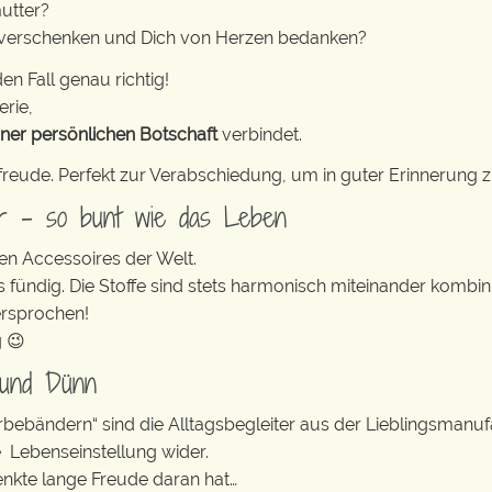
utter?
 verschenken und Dich von Herzen bedanken?
en Fall genau richtig!
erie,
iner persönlichen Botschaft
verbindet.
freude. Perfekt zur Verabschiedung, um in guter Erinnerung z
er – so bunt wie das Leben
en Accessoires der Welt.
s fündig. Die Stoffe sind stets harmonisch miteinander kombini
ersprochen!
g 😉
 und Dünn
erbebändern“ sind die Alltagsbegleiter aus der Lieblingsman
e Lebenseinstellung wider.
enkte lange Freude daran hat…