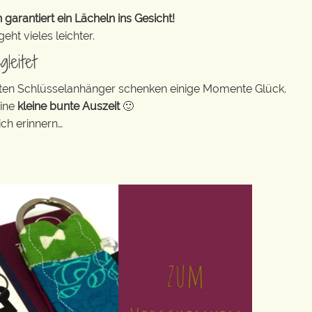
rantiert ein Lächeln ins Gesicht!
ht vieles leichter.
leitet
bunten Schlüsselanhänger schenken einige Momente Glück.
eine
kleine bunte Auszeit
🙂
ch erinnern…