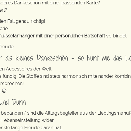
nderes Dankeschön mit einer passenden Karte?
ert?
en Fall genau richtig!
erie,
hlüsselanhänger mit einer persönlichen Botschaft
verbindet.
freude.
er als kleines Dankeschön – so bunt wie das L
en Accessoires der Welt.
s fündig. Die Stoffe sind stets harmonisch miteinander kombini
ersprochen!
g 😉
 und Dünn
erbebändern“ sind die Alltagsbegleiter aus der Lieblingsman
e Lebenseinstellung wider.
enkte lange Freude daran hat…