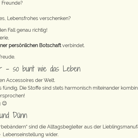
r Freunde?
tes, Lebensfrohes verschenken?
en Fall genau richtig!
erie,
iner persönlichen Botschaft
verbindet.
freude.
er – so bunt wie das Leben
en Accessoires der Welt.
s fündig. Die Stoffe sind stets harmonisch miteinander kombini
ersprochen!
g 😉
 und Dünn
erbebändern“ sind die Alltagsbegleiter aus der Lieblingsman
e Lebenseinstellung wider.