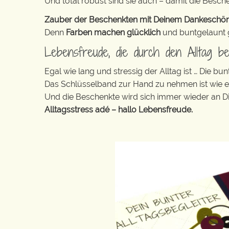
Und total robust sind sie auch – damit die Besch
Zauber der Beschenkten mit Deinem Dankeschön ga
Denn
Farben machen glücklich
und buntgelaunt ge
Lebensfreude, die durch den Alltag beg
Egal wie lang und stressig der Alltag ist … Die 
Das Schlüsselband zur Hand zu nehmen ist wie 
Und die Beschenkte wird sich immer wieder an Di
Alltagsstress adé – hallo Lebensfreude.