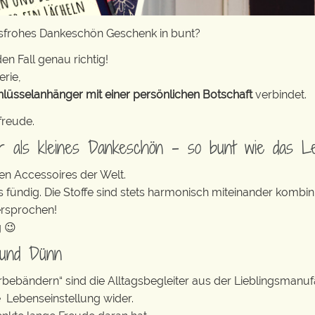
nsfrohes Dankeschön Geschenk in bunt?
en Fall genau richtig!
erie,
hlüsselanhänger mit einer persönlichen Botschaft
verbindet.
freude.
er als kleines Dankeschön – so bunt wie das L
en Accessoires der Welt.
s fündig. Die Stoffe sind stets harmonisch miteinander kombini
ersprochen!
g 😉
 und Dünn
erbebändern“ sind die Alltagsbegleiter aus der Lieblingsman
e Lebenseinstellung wider.