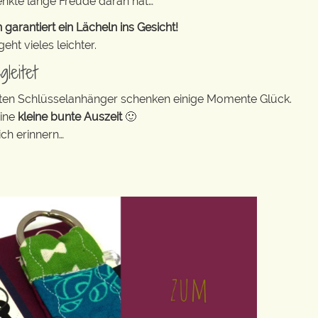
enkte lange Freude daran hat…
rantiert ein Lächeln ins Gesicht!
ht vieles leichter.
leitet
bunten Schlüsselanhänger schenken einige Momente Glück.
eine
kleine bunte Auszeit
🙂
ch erinnern…