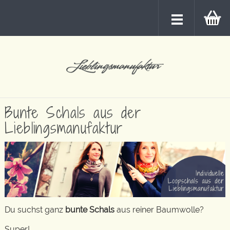
Bunte Schals aus der
Lieblingsmanufaktur
Du suchst ganz
bunte Schals
aus reiner Baumwolle?
Super!