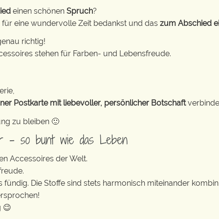
ied
einen schönen
Spruch
?
für eine wundervolle Zeit bedankst und das
zum Abschied ei
enau richtig!
cessoires stehen für Farben- und Lebensfreude.
erie,
ner Postkarte mit liebevoller, persönlicher Botschaft
verbinde
ung zu bleiben 🙂
er – so bunt wie das Leben
en Accessoires der Welt.
freude.
s fündig. Die Stoffe sind stets harmonisch miteinander kombini
ersprochen!
g 😉