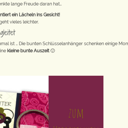
enkte lange Freude daran hat…
ert ein Lächeln ins Gesicht!
ht vieles leichter.
leitet
hmal ist … Die bunten Schlüsselanhänger schenken einige Mo
eine
kleine bunte Auszeit
🙂