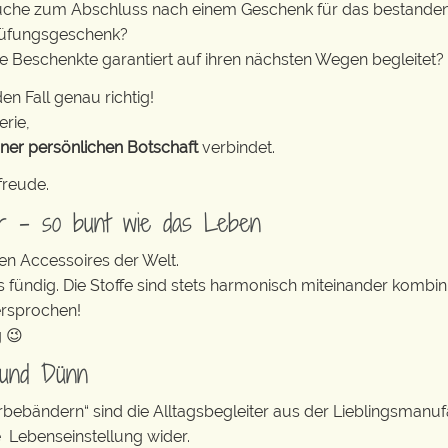
 Suche zum Abschluss nach einem Geschenk für das bestanden
rüfungsgeschenk?
ie Beschenkte garantiert auf ihren nächsten Wegen begleitet?
en Fall genau richtig!
erie,
iner persönlichen Botschaft
verbindet.
freude.
er – so bunt wie das Leben
en Accessoires der Welt.
s fündig. Die Stoffe sind stets harmonisch miteinander kombini
ersprochen!
g 😉
 und Dünn
erbebändern“ sind die Alltagsbegleiter aus der Lieblingsman
e Lebenseinstellung wider.