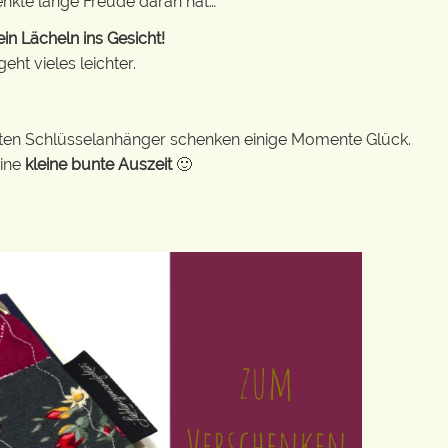
enkte lange Freude daran hat…
in Lächeln ins Gesicht!
ht vieles leichter.
bunten Schlüsselanhänger schenken einige Momente Glück.
eine
kleine bunte Auszeit
🙂