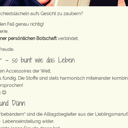
chiedslächeln aufs Gesicht zu zaubern?
en Fall genau richtig!
erie,
iner persönlichen Botschaft
verbindet.
freude.
er – so bunt wie das Leben
en Accessoires der Welt.
s fündig. Die Stoffe sind stets harmonisch miteinander kombini
ersprochen!
g 😉
 und Dünn
erbebändern“ sind die Alltagsbegleiter aus der Lieblingsman
e Lebenseinstellung wider.