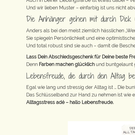
Auch in Deiner Lieblingsfarbe ist etwas dabei – v
Und wir lieben Muster – einfarbig ist uns nicht 
Die Anhänger gehen mit durch Dick
Anders als bei den meist ziemlich hässlichen „W
Sie spiegeln Persönlichkeit und eine optimistisch
Und total robust sind sie auch – damit die Besch
Lass Dein Abschiedsgeschenk für Deine beste Fre
Denn
Farben machen glücklich
und buntgelaunt ge
Lebensfreude, die durch den Alltag beg
Egal wie lang und stressig der Alltag ist … Die 
Das Schlüsselband zur Hand zu nehmen ist wie 
Alltagsstress adé – hallo Lebensfreude.