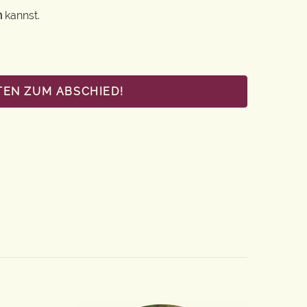
n
kannst.
TEN ZUM ABSCHIED!