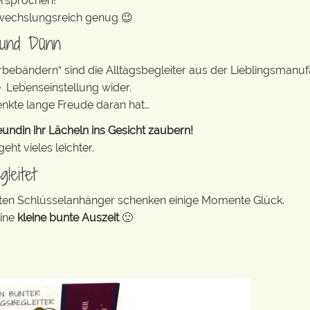
ersprochen!
abwechslungsreich genug 😉
 und Dünn
erbebändern“ sind die Alltagsbegleiter aus der Lieblingsman
e Lebenseinstellung wider.
enkte lange Freude daran hat…
undin ihr Lächeln ins Gesicht zaubern!
ht vieles leichter.
leitet
bunten Schlüsselanhänger schenken einige Momente Glück.
eine
kleine bunte Auszeit
🙂