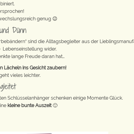
iniert.
ersprochen!
abwechslungsreich genug 😉
 und Dünn
erbebändern“ sind die Alltagsbegleiter aus der Lieblingsman
e Lebenseinstellung wider.
enkte lange Freude daran hat…
n Lächeln ins Gesicht zaubern!
ht vieles leichter.
leitet
bunten Schlüsselanhänger schenken einige Momente Glück.
eine
kleine bunte Auszeit
🙂