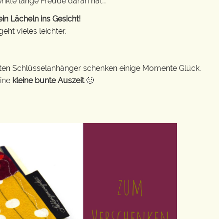
enkte lange Freude daran hat…
in Lächeln ins Gesicht!
ht vieles leichter.
bunten Schlüsselanhänger schenken einige Momente Glück.
eine
kleine bunte Auszeit
🙂