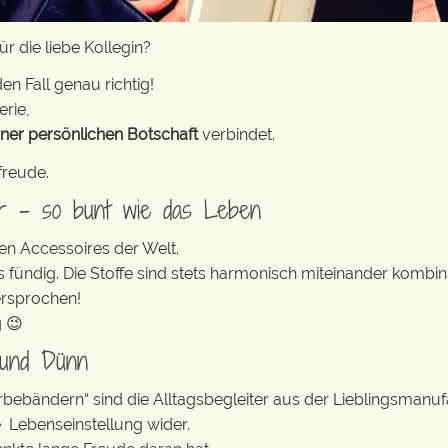
r die liebe Kollegin?
en Fall genau richtig!
erie,
iner persönlichen Botschaft
verbindet.
freude.
er – so bunt wie das Leben
en Accessoires der Welt.
s fündig. Die Stoffe sind stets harmonisch miteinander kombini
ersprochen!
g 😉
 und Dünn
erbebändern“ sind die Alltagsbegleiter aus der Lieblingsman
e Lebenseinstellung wider.