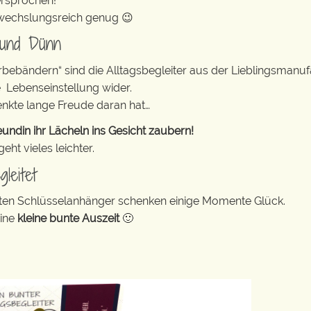
ersprochen!
abwechslungsreich genug 😉
 und Dünn
erbebändern“ sind die Alltagsbegleiter aus der Lieblingsman
e Lebenseinstellung wider.
enkte lange Freude daran hat…
undin ihr Lächeln ins Gesicht zaubern!
ht vieles leichter.
leitet
bunten Schlüsselanhänger schenken einige Momente Glück.
eine
kleine bunte Auszeit
🙂