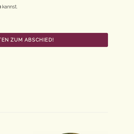
n
kannst.
TEN ZUM ABSCHIED!