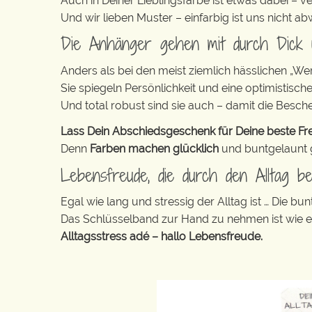
Auch in Deiner Lieblingsfarbe ist etwas dabei – v
Und wir lieben Muster – einfarbig ist uns nicht 
Die Anhänger gehen mit durch Dick
Anders als bei den meist ziemlich hässlichen „W
Sie spiegeln Persönlichkeit und eine optimistisch
Und total robust sind sie auch – damit die Besch
Lass Dein Abschiedsgeschenk für Deine beste Fre
Denn
Farben machen glücklich
und buntgelaunt ge
Lebensfreude, die durch den Alltag beg
Egal wie lang und stressig der Alltag ist … Die 
Das Schlüsselband zur Hand zu nehmen ist wie 
Alltagsstress adé – hallo Lebensfreude.