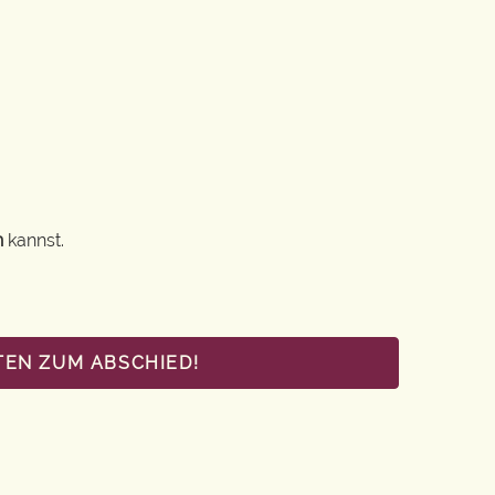
n
kannst.
TEN ZUM ABSCHIED!