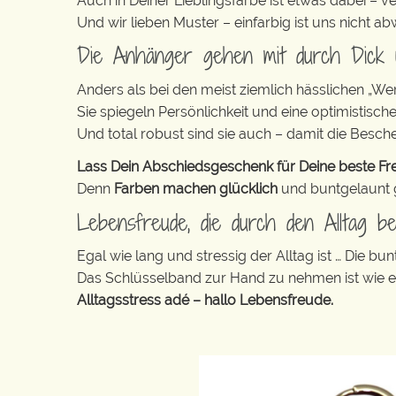
Auch in Deiner Lieblingsfarbe ist etwas dabei – v
Und wir lieben Muster – einfarbig ist uns nicht 
Die Anhänger gehen mit durch Dick
Anders als bei den meist ziemlich hässlichen „W
Sie spiegeln Persönlichkeit und eine optimistisch
Und total robust sind sie auch – damit die Besch
Lass Dein Abschiedsgeschenk für Deine beste Fre
Denn
Farben machen glücklich
und buntgelaunt ge
Lebensfreude, die durch den Alltag beg
Egal wie lang und stressig der Alltag ist … Die 
Das Schlüsselband zur Hand zu nehmen ist wie 
Alltagsstress adé – hallo Lebensfreude.