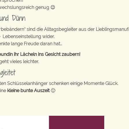
ersprochen!
abwechslungsreich genug 😉
 und Dünn
erbebändern“ sind die Alltagsbegleiter aus der Lieblingsman
e Lebenseinstellung wider.
enkte lange Freude daran hat…
undin ihr Lächeln ins Gesicht zaubern!
ht vieles leichter.
leitet
bunten Schlüsselanhänger schenken einige Momente Glück.
eine
kleine bunte Auszeit
🙂