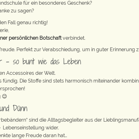
undschule für ein besonderes Geschenk?
danke zu sagen?
en Fall genau richtig!
erie,
iner persönlichen Botschaft
verbindet.
freude. Perfekt zur Verabschiedung, um in guter Erinnerung z
er – so bunt wie das Leben
en Accessoires der Welt.
s fündig. Die Stoffe sind stets harmonisch miteinander kombini
ersprochen!
g 😉
 und Dünn
erbebändern“ sind die Alltagsbegleiter aus der Lieblingsman
e Lebenseinstellung wider.
enkte lange Freude daran hat…