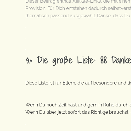
Dieser Beitrag enthält Affiliate-Links, die mit ei
Provision. Für Dich entstehen dadurch selbstver
thematisch passend ausgewählt. Danke, dass Du d
.
.
.
✨ Die große Liste: 88 Dank
.
Diese Liste ist für Eltern, die auf besondere un
.
Wenn Du noch Zeit hast und gern in Ruhe durch di
Wenn Du aber jetzt sofort das Richtige brauchst,
.