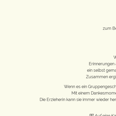
zum Be
W
Erinnerungen 
ein selbst gema
Zusammen ergibt
Wenn es ein Gruppengeschen
Mit einem Dankesmoment
Die Erzieherin kann sie immer wieder h
💌 Auf eine K