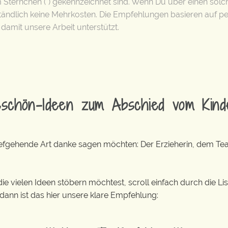
nem Sternchen (*) gekennzeichnet sind. Wenn Du über einen solch
ständlich keine Mehrkosten. Die Empfehlungen basieren auf p
amit unsere Arbeit unterstützt.
eschön-
Ideen zum
Abschied vom Kin
d tiefgehende Art danke sagen möchten: Der Erzieherin, dem T
e vielen Ideen stöbern möchtest, scroll einfach durch die Lis
 dann ist das hier unsere klare Empfehlung: