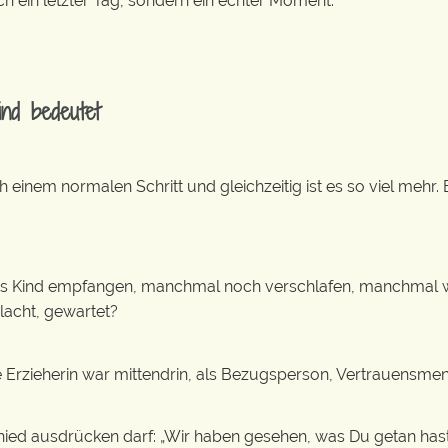
ch ein letzter Tag, sondern ein echter Moment.
ind bedeutet
ch einem normalen Schritt und gleichzeitig ist es so viel mehr
eses Kind empfangen, manchmal noch verschlafen, manchmal
elacht, gewartet?
 Erzieherin war mittendrin, als Bezugsperson, Vertrauensmen
ed ausdrücken darf: „Wir haben gesehen, was Du getan hast 