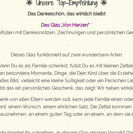
🌟 Unsere Top-Empfehlung 🌟
Das Dankeschön, das wirklich bleibt
Das Glas „Von Herzen“
*
füllen mit Dankesnotizen, Zeichnungen und persönlichen G
.
Dieses Glas funktioniert auf zwei wunderbare Arten:
enn Du es als Familie schenkst, füllst Du es mit kleinen Zettel
an besondere Momente, Dinge, die Dein Kind über die Erzieher
ltes Bild, vielleicht eine kleine Süßigkeit oder ein Päckchen Li
 das ein persönliches Geschenk, das zeigt: Wir haben wirkl
k von allen Eltern werden soll, kann jede Familie einen oder
, einem Wunsch, einem ehrlichen Satz. Die Zettel kommen i
erausnehmen, an einem guten Tag oder an einem, an dem sie ei
.
arte könntet Ihr schreiben: „In diesem Glas stecken [Anzahl] 