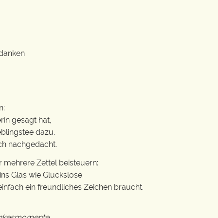
edanken
n:
in gesagt hat,
eblingstee dazu.
ich nachgedacht.
 mehrere Zettel beisteuern:
ns Glas wie Glückslose.
nfach ein freundliches Zeichen braucht.
Dankesmomente,