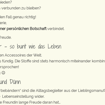
hieden?
m verbunden zu bleiben?
en Fall genau richtig!
erie,
iner persönlichen Botschaft
verbindet.
freude.
er – so bunt wie das Leben
en Accessoires der Welt.
s fündig. Die Stoffe sind stets harmonisch miteinander kombini
ersprochen!
g 😉
 und Dünn
erbebändern“ sind die Alltagsbegleiter aus der Lieblingsman
e Lebenseinstellung wider.
te Freundin lange Freude daran hat…