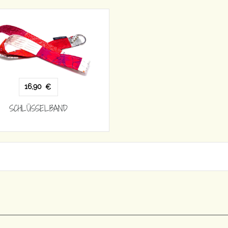
16,90
€
SCHLÜSSELBAND