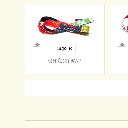
16,90
€
SCHLÜSSELBAND