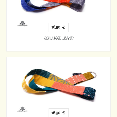
16,90
€
SCHLÜSSELBAND
16,90
€