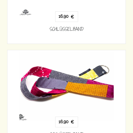
16,90
€
SCHLÜSSELBAND
16,90
€