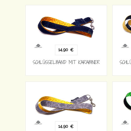
14,90
€
SCHLÜSSELBAND MIT KARABINER
SCHL
14,90
€