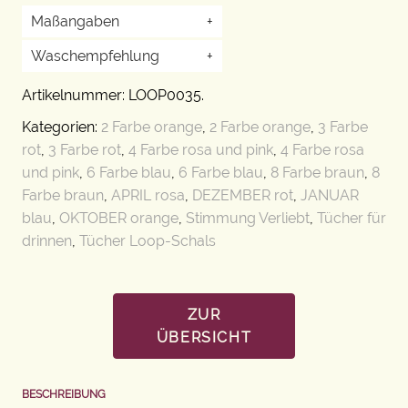
Maßangaben
+
Waschempfehlung
+
Artikelnummer:
LOOP0035
.
Kategorien:
2 Farbe orange
,
2 Farbe orange
,
3 Farbe
rot
,
3 Farbe rot
,
4 Farbe rosa und pink
,
4 Farbe rosa
und pink
,
6 Farbe blau
,
6 Farbe blau
,
8 Farbe braun
,
8
Farbe braun
,
APRIL rosa
,
DEZEMBER rot
,
JANUAR
blau
,
OKTOBER orange
,
Stimmung Verliebt
,
Tücher für
drinnen
,
Tücher Loop-Schals
ZUR
ÜBERSICHT
BESCHREIBUNG