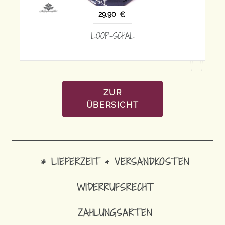
29,90
€
LOOP-SCHAL
ZUR
ÜBERSICHT
* LIEFERZEIT & VERSANDKOSTEN
WIDERRUFSRECHT
ZAHLUNGSARTEN
29,90
€