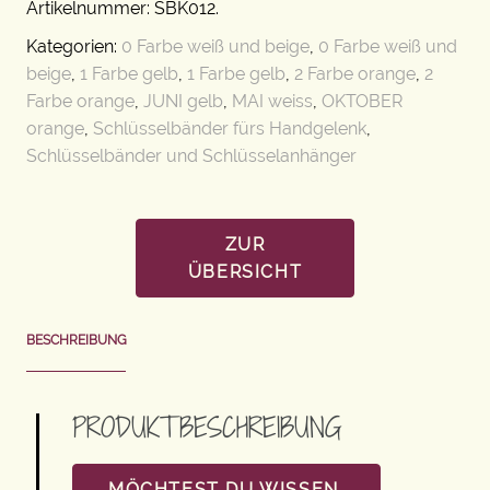
Artikelnummer:
SBK012
.
Kategorien:
0 Farbe weiß und beige
,
0 Farbe weiß und
beige
,
1 Farbe gelb
,
1 Farbe gelb
,
2 Farbe orange
,
2
Farbe orange
,
JUNI gelb
,
MAI weiss
,
OKTOBER
orange
,
Schlüsselbänder fürs Handgelenk
,
Schlüsselbänder und Schlüsselanhänger
ZUR
ÜBERSICHT
BESCHREIBUNG
PRODUKTBESCHREIBUNG
MÖCHTEST DU WISSEN,