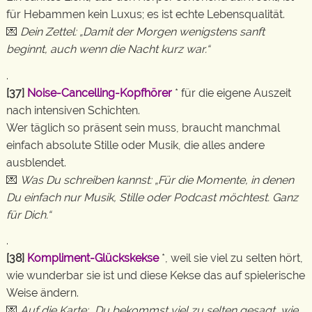
für Hebammen kein Luxus; es ist echte Lebensqualität.
💌
Dein Zettel: „Damit der Morgen wenigstens sanft
beginnt, auch wenn die Nacht kurz war.“
.
[37]
Noise-Cancelling-Kopfhörer
* für die eigene Auszeit
nach intensiven Schichten.
Wer täglich so präsent sein muss, braucht manchmal
einfach absolute Stille oder Musik, die alles andere
ausblendet.
💌
Was Du schreiben kannst: „Für die Momente, in denen
Du einfach nur Musik, Stille oder Podcast möchtest. Ganz
für Dich.“
.
[38]
Kompliment-Glückskekse
*, weil sie viel zu selten hört,
wie wunderbar sie ist und diese Kekse das auf spielerische
Weise ändern.
💌
Auf die Karte: „Du bekommst viel zu selten gesagt, wie