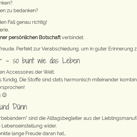
enken?
zen zu bedanken?
en Fall genau richtig!
erie,
iner persönlichen Botschaft
verbindet.
freude. Perfekt zur Verabschiedung, um in guter Erinnerung z
er – so bunt wie das Leben
en Accessoires der Welt.
s fündig. Die Stoffe sind stets harmonisch miteinander kombini
ersprochen!
g 😉
 und Dünn
erbebändern“ sind die Alltagsbegleiter aus der Lieblingsman
e Lebenseinstellung wider.
enkte lange Freude daran hat…